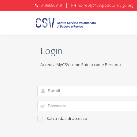
0498686849
no-reply@csvpadovarovigo.org
Login
Accedi a MyCSV come Ente o come Persona
Salva i dati di accesso